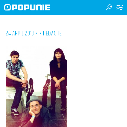
•
•
24 APRIL 2013
REDACTIE