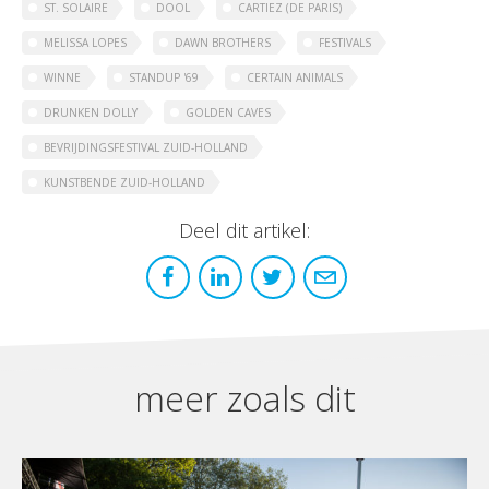
ST. SOLAIRE
DOOL
CARTIEZ (DE PARIS)
MELISSA LOPES
DAWN BROTHERS
FESTIVALS
WINNE
STANDUP '69
CERTAIN ANIMALS
DRUNKEN DOLLY
GOLDEN CAVES
BEVRIJDINGSFESTIVAL ZUID-HOLLAND
KUNSTBENDE ZUID-HOLLAND
Deel dit artikel:
meer zoals dit