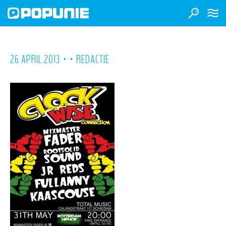
•
•
26 APRIL 2013
REDACTIE