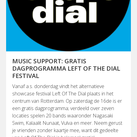
MUSIC SUPPORT: GRATIS
DAGPROGRAMMA LEFT OF THE DIAL
FESTIVAL
Vanaf a.s. donderdag vindt het alternatieve
showcase festival Left Of The Dial plaats in het
centrum van Rotterdam. Op zaterdag de 16de is er
een gratis dagprogramma; verdeeld over zeven
locaties spelen 20 bands waaronder Nagasaki
Swim, Kalaalit Nunaat, Vulva en meer. Neem gerust
je vrienden zonder kaartje mee, want dit gedeelte