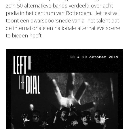
zo’n 50 alternatieve bands verdeeld over acht
podia in het centrum van Rotterdam. Het festival
toont een dwarsdoorsnede van al het talent dat
de internationale en nationale alternatieve scene
te bieden heeft.