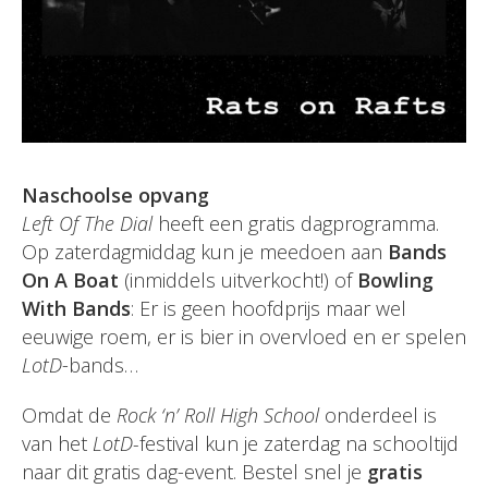
Naschoolse opvang
Left Of The Dial
heeft een gratis dagprogramma.
Op zaterdagmiddag kun je meedoen aan
Bands
On A Boat
(inmiddels uitverkocht!) of
Bowling
With Bands
: Er is geen hoofdprijs maar wel
eeuwige roem, er is bier in overvloed en er spelen
LotD
-bands…
Omdat de
Rock ‘n’ Roll High School
onderdeel is
van het
LotD-
festival kun je zaterdag na schooltijd
naar dit gratis dag-event. Bestel snel je
gratis