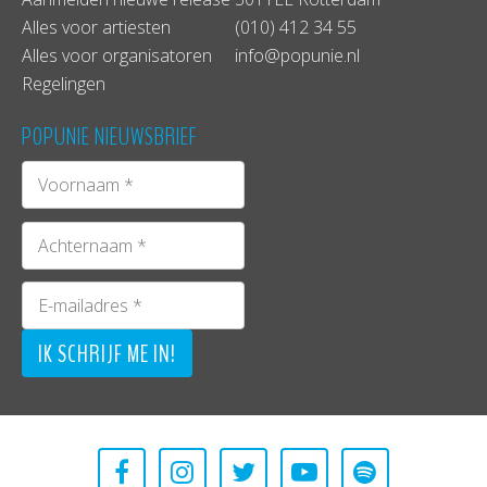
vol observaties over zijn omgeving, ervaringen en
Alles voor artiesten
(010) 412 34 55
samenwerkingen met verschillende Rotterdamse
Alles voor organisatoren
info@popunie.nl
rappers, waaronder Hef, Lexcouper en Feis.
Regelingen
POPUNIE NIEUWSBRIEF