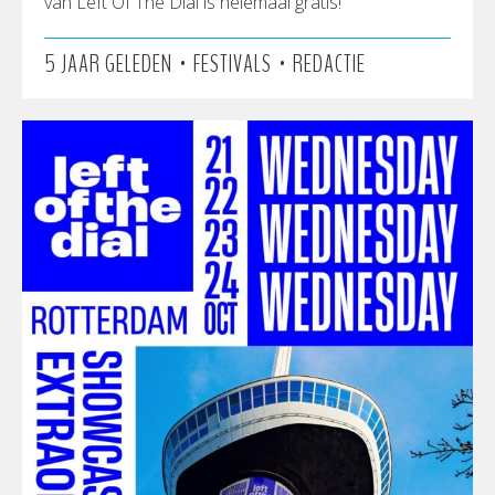
van Left Of The Dial is helemaal gratis!
•
•
5 JAAR GELEDEN
FESTIVALS
REDACTIE