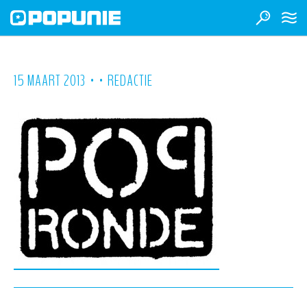
•
•
15 MAART 2013
REDACTIE