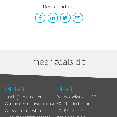
Deel dit artikel:
meer zoals dit
SNEL NAAR
CONTACT
Inschrijven artiesten
Pannekoekstraat 102
Aanmelden nieuwe release
3011LL Rotterdam
Alles voor artiesten
(010) 412 34 55