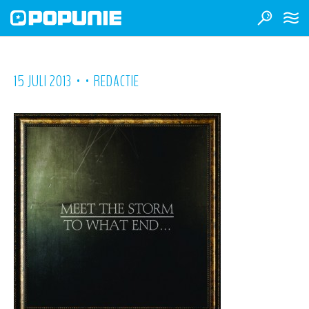
•
•
15 JULI 2013
REDACTIE