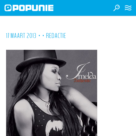
•
•
17 MAART 2013
REDACTIE