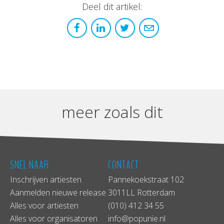
Deel dit artikel:
meer zoals dit
SNEL NAAR
CONTACT
Inschrijven artiesten
Pannekoekstraat 102
Aanmelden nieuwe release
3011LL Rotterdam
Alles voor artiesten
(010) 412 34 55
Alles voor organisatoren
info@popunie.nl