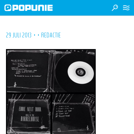
•
•
29 JULI 2013
REDACTIE