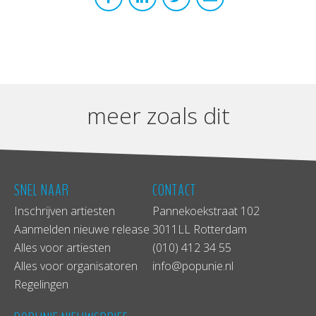
meer zoals dit
SNEL NAAR
CONTACT
Inschrijven artiesten
Pannekoekstraat 102
Aanmelden nieuwe release
3011LL Rotterdam
Alles voor artiesten
(010) 412 34 55
Alles voor organisatoren
info@popunie.nl
Regelingen