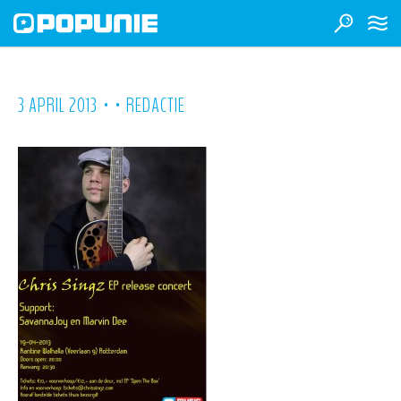
•
•
3 APRIL 2013
REDACTIE