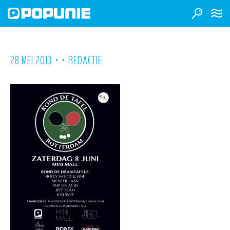
•
•
28 MEI 2013
REDACTIE