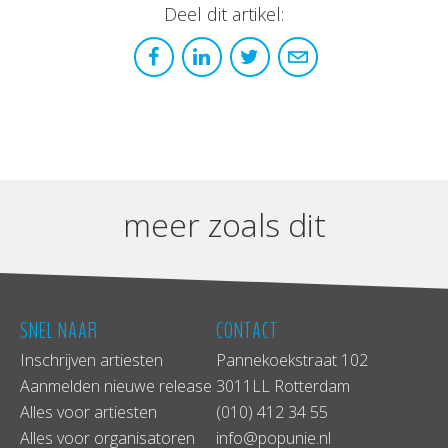
Deel dit artikel:
meer zoals dit
SNEL NAAR
CONTACT
Inschrijven artiesten
Pannekoekstraat 102
Aanmelden nieuwe release
3011LL Rotterdam
Alles voor artiesten
(010) 412 34 55
Alles voor organisatoren
info@popunie.nl