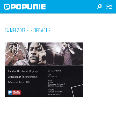
•
•
14 MEI 2013
REDACTIE