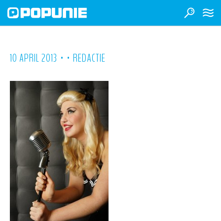
•
•
10 APRIL 2013
REDACTIE