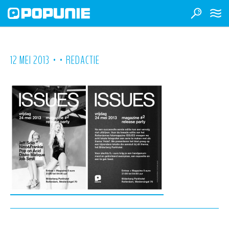
•
•
12 MEI 2013
REDACTIE