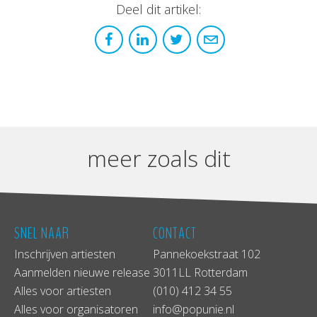
Deel dit artikel:
meer zoals dit
SNEL NAAR
CONTACT
Inschrijven artiesten
Pannekoekstraat 102
Aanmelden nieuwe release
3011LL Rotterdam
Alles voor artiesten
(010) 412 34 55
Alles voor organisatoren
info@popunie.nl