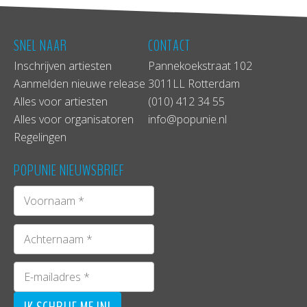
SNEL NAAR
CONTACT
Inschrijven artiesten
Pannekoekstraat 102
Aanmelden nieuwe release
3011LL Rotterdam
Alles voor artiesten
(010) 412 34 55
Tracklist
Alles voor organisatoren
info@popunie.nl
1. Lane 8 // Every Night
Regelingen
2. Rambla Boys ft. Stee Downes // Rock Solid
3. The C90’s // We’ve Got Love
POPUNIE NIEUWSBRIEF
4. Lancelot // Higher Ground
5. Clancy // How To Hold On To You
6. Disclosure ft. Aluna George // White Noise
7. Adrian Barron // Float
8. Benoit & Sergio // Bridge So Far
9. Tensnake // Mainline
10. Foals // My Number (Totally Enormous Extinct
Dinosaurs remix)