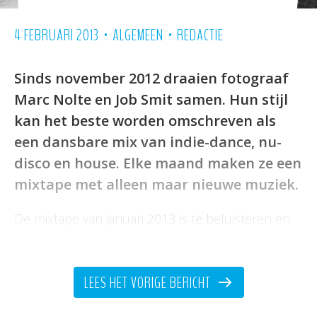
•
•
4 FEBRUARI 2013
ALGEMEEN
REDACTIE
Sinds november 2012 draaien fotograaf
Marc Nolte en Job Smit samen. Hun stijl
kan het beste worden omschreven als
een dansbare mix van indie-dance, nu-
disco en house. Elke maand maken ze een
mixtape met alleen maar nieuwe muziek.
De mixtape van januari 2013 is te beluisteren en
te downloaden via
Soundcloud
.
LEES HET VORIGE BERICHT