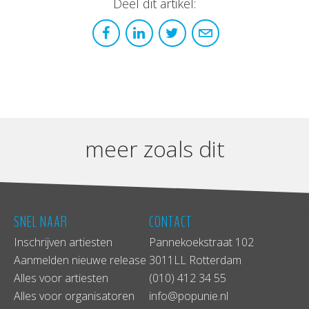
Deel dit artikel:
meer zoals dit
SNEL NAAR
CONTACT
Inschrijven artiesten
Pannekoekstraat 102
Aanmelden nieuwe release
3011LL Rotterdam
Alles voor artiesten
(010) 412 34 55
Alles voor organisatoren
info@popunie.nl