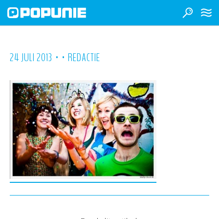
•
•
24 JULI 2013
REDACTIE