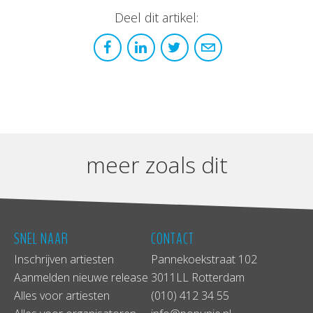
Deel dit artikel:
meer zoals dit
SNEL NAAR
CONTACT
Inschrijven artiesten
Pannekoekstraat 102
Aanmelden nieuwe release
3011LL Rotterdam
Alles voor artiesten
(010) 412 34 55