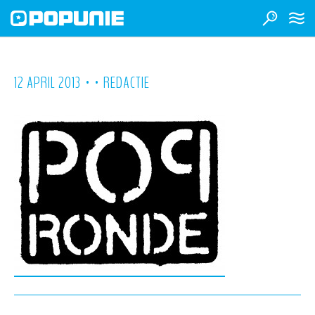
•
•
12 APRIL 2013
REDACTIE