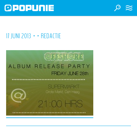
•
•
17 JUNI 2013
REDACTIE