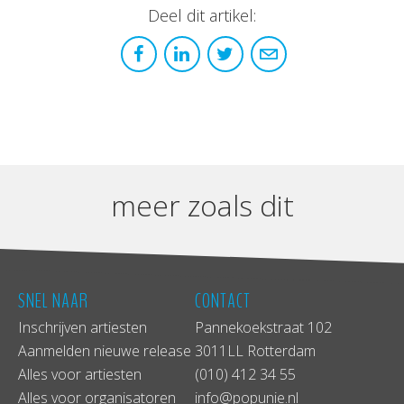
Deel dit artikel:
meer zoals dit
SNEL NAAR
CONTACT
Inschrijven artiesten
Pannekoekstraat 102
Aanmelden nieuwe release
3011LL Rotterdam
Alles voor artiesten
(010) 412 34 55
Alles voor organisatoren
info@popunie.nl