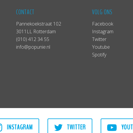
CONTACT
VOLG ONS
Pannekoekstraat 102
Facebook
3011LL Rotterdam
Instagram
(010) 412 34 55
Twitter
info@popunie.nl
Youtube
Spotify
INSTAGRAM
TWITTER
YOUT