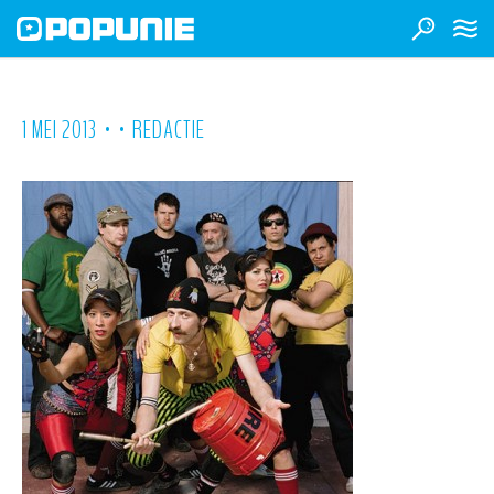
•
•
1 MEI 2013
REDACTIE