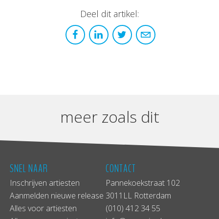
Deel dit artikel:
meer zoals dit
SNEL NAAR
CONTACT
Inschrijven artiesten
Pannekoekstraat 102
Aanmelden nieuwe release
3011LL Rotterdam
Alles voor artiesten
(010) 412 34 55