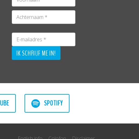
UBE
SPOTIFY
English info
Colofon
Disclaimer