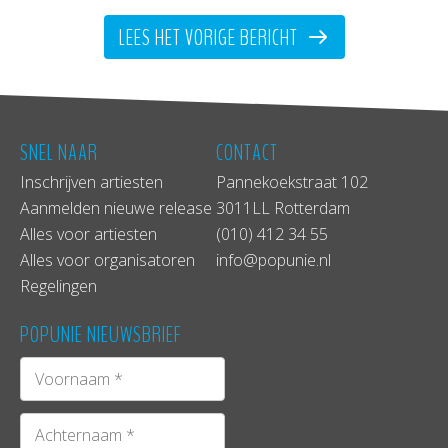
LEES HET VORIGE BERICHT
SNEL NAAR
CONTACT
Inschrijven artiesten
Pannekoekstraat 102
Aanmelden nieuwe release
3011LL Rotterdam
Alles voor artiesten
(010) 412 34 55
Donderdag 7 maart vindt het
Alles voor organisatoren
info@popunie.nl
Rotterdams
Nightarts Festival
plaats!
Regelingen
Tijdens dit festival presenteert
veelbelovend talent van het Codarts
POPUNIE NIEUWSBRIEF
Conservatorium hun muziek.
Van intieme singer/songwriter liedjes tot Motown,
van elektronische indie tot atmosferische rock.