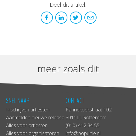
Deel dit artikel:
meer zoals dit
SNEL NAAR
CONTACT
Inschrijven artiesten
Pannekoekstraat 102
Aanmelden nieuwe release
3011LL Rotterdam
Alles voor artiesten
(010) 412 34 55
Alles voor organisatoren
info@popunie.nl