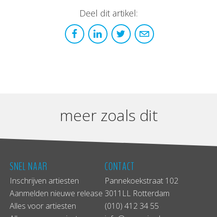
Deel dit artikel:
meer zoals dit
SNEL NAAR
CONTACT
Inschrijven artiesten
Pannekoekstraat 102
Aanmelden nieuwe release
3011LL Rotterdam
Alles voor artiesten
(010) 412 34 55