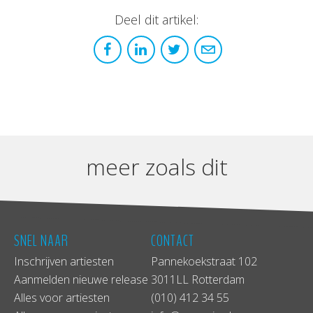
Deel dit artikel:
meer zoals dit
SNEL NAAR
CONTACT
Inschrijven artiesten
Pannekoekstraat 102
Aanmelden nieuwe release
3011LL Rotterdam
Alles voor artiesten
(010) 412 34 55