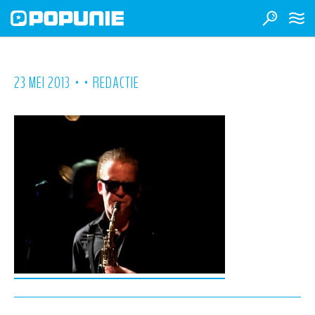
•
•
23 MEI 2013
REDACTIE