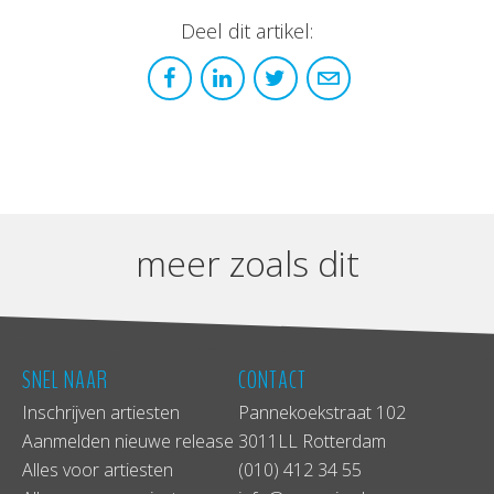
Deel dit artikel:
meer zoals dit
SNEL NAAR
CONTACT
Inschrijven artiesten
Pannekoekstraat 102
Aanmelden nieuwe release
3011LL Rotterdam
Alles voor artiesten
(010) 412 34 55