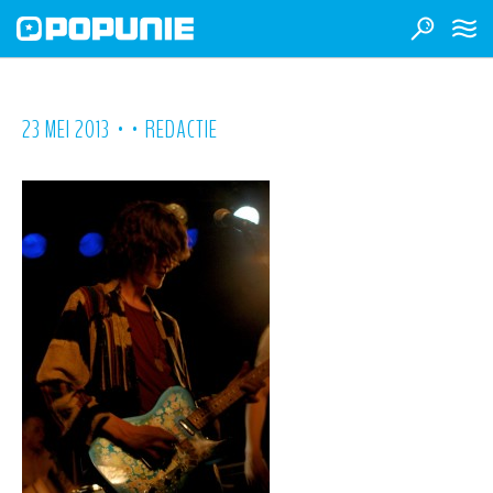
•
•
23 MEI 2013
REDACTIE