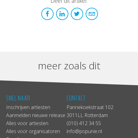
Deel dit artikel:
meer zoals dit
SNEL NAAR
CONTACT
Inschrijven artiesten
Pannekoekstraat 102
Aanmelden nieuwe release
3011LL Rotterdam
Alles voor artiesten
(010) 412 34 55
Alles voor organisatoren
info@popunie.nl