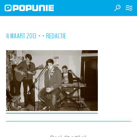
•
•
4 MAART 2013
REDACTIE