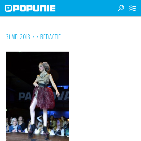
•
•
31 MEI 2013
REDACTIE