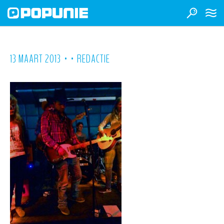
•
•
13 MAART 2013
REDACTIE