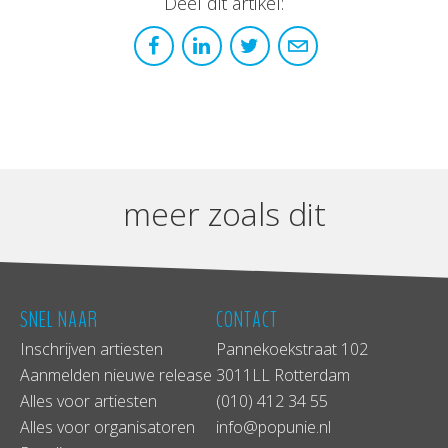
Deel dit artikel:
meer zoals dit
SNEL NAAR
CONTACT
Inschrijven artiesten
Pannekoekstraat 102
Aanmelden nieuwe release
3011LL Rotterdam
Alles voor artiesten
(010) 412 34 55
Alles voor organisatoren
info@popunie.nl