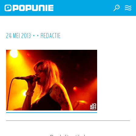
•
•
24 MEI 2013
REDACTIE