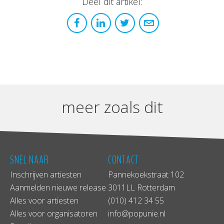
Deel dit artikel:
meer zoals dit
SNEL NAAR
CONTACT
Inschrijven artiesten
Pannekoekstraat 102
Aanmelden nieuwe release
3011LL Rotterdam
Alles voor artiesten
(010) 412 34 55
Alles voor organisatoren
info@popunie.nl