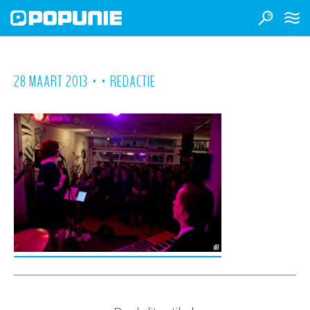
•
•
28 MAART 2013
REDACTIE