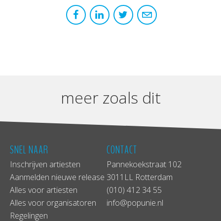
meer zoals dit
SNEL NAAR
CONTACT
Inschrijven artiesten
Pannekoekstraat 102
Aanmelden nieuwe release
3011LL Rotterdam
Alles voor artiesten
(010) 412 34 55
Alles voor organisatoren
info@popunie.nl
Regelingen