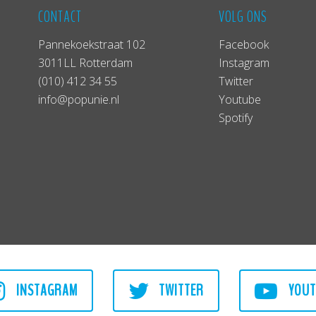
CONTACT
VOLG ONS
Pannekoekstraat 102
Facebook
3011LL Rotterdam
Instagram
(010) 412 34 55
Twitter
info@popunie.nl
Youtube
Spotify
INSTAGRAM
TWITTER
YOUT