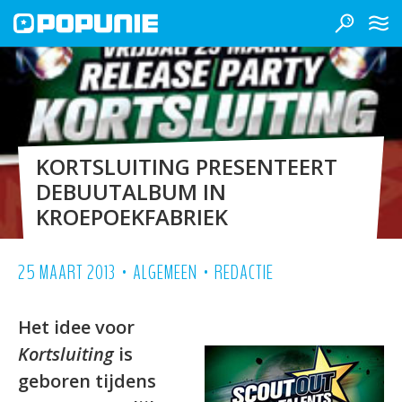
KORTSLUITING PRESENTEERT
DEBUUTALBUM IN
KROEPOEKFABRIEK
•
•
25 MAART 2013
ALGEMEEN
REDACTIE
Het idee voor
Kortsluiting
is
geboren tijdens