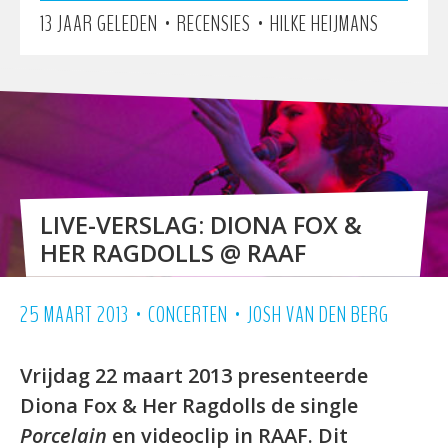
•
•
13 JAAR GELEDEN
RECENSIES
HILKE HEIJMANS
LIVE-VERSLAG: DIONA FOX &
HER RAGDOLLS @ RAAF
•
•
25 MAART 2013
CONCERTEN
JOSH VAN DEN BERG
Vrijdag 22 maart 2013 presenteerde
Diona Fox & Her Ragdolls de single
Porcelain
en videoclip in RAAF. Dit