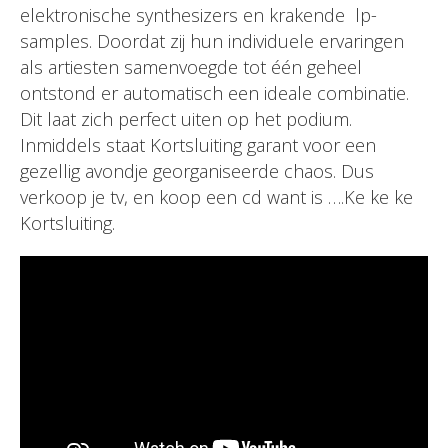
elektronische synthesizers en krakende lp-
samples. Doordat zij hun individuele ervaringen
als artiesten samenvoegde tot één geheel
ontstond er automatisch een ideale combinatie.
Dit laat zich perfect uiten op het podium.
Inmiddels staat Kortsluiting garant voor een
gezellig avondje georganiseerde chaos. Dus
verkoop je tv, en koop een cd want is ….Ke ke ke
Kortsluiting.