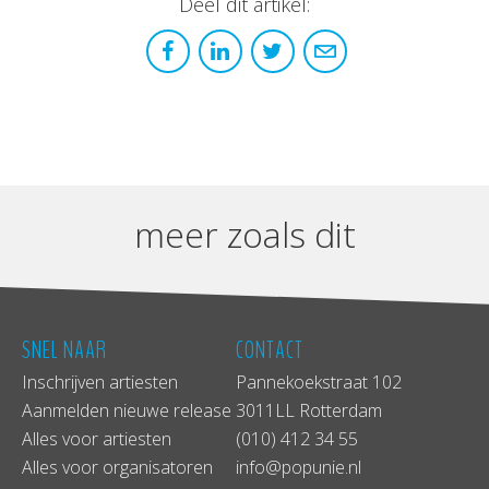
Deel dit artikel:
meer zoals dit
SNEL NAAR
CONTACT
Inschrijven artiesten
Pannekoekstraat 102
Aanmelden nieuwe release
3011LL Rotterdam
Alles voor artiesten
(010) 412 34 55
Alles voor organisatoren
info@popunie.nl