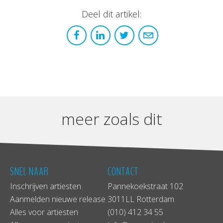
Deel dit artikel:
meer zoals dit
SNEL NAAR
CONTACT
Inschrijven artiesten
Pannekoekstraat 102
Aanmelden nieuwe release
3011LL Rotterdam
Alles voor artiesten
(010) 412 34 55