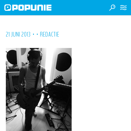
•
•
21 JUNI 2013
REDACTIE