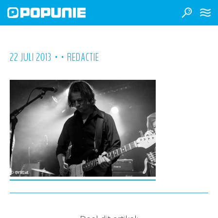
•
•
22 JULI 2013
REDACTIE