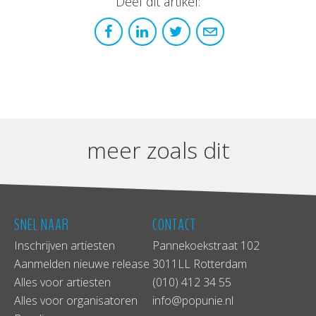
Deel dit artikel:
meer zoals dit
SNEL NAAR
CONTACT
Inschrijven artiesten
Pannekoekstraat 102
Aanmelden nieuwe release
3011LL Rotterdam
Alles voor artiesten
(010) 412 34 55
Alles voor organisatoren
info@popunie.nl