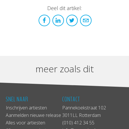
Deel dit artikel:
meer zoals dit
SNEL NAAR
CONTACT
Inschrijven artiesten
Pannekoekstraat 102
Aanmelden nieuwe release
3011LL Rotterdam
Alles voor artiesten
(010) 412 34 55