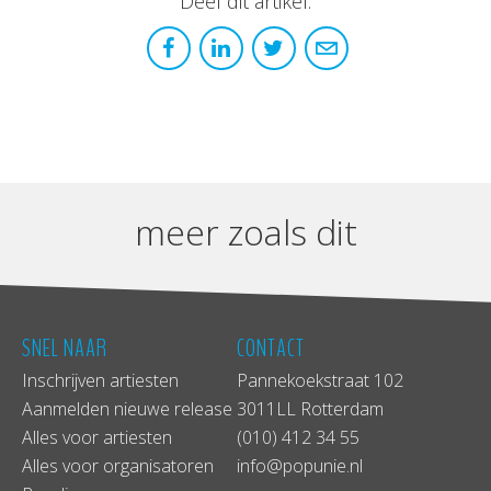
Deel dit artikel:
meer zoals dit
SNEL NAAR
CONTACT
Inschrijven artiesten
Pannekoekstraat 102
Aanmelden nieuwe release
3011LL Rotterdam
Alles voor artiesten
(010) 412 34 55
Alles voor organisatoren
info@popunie.nl