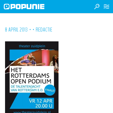
•
•
8 APRIL 2013
REDACTIE