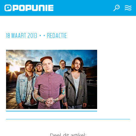
•
•
18 MAART 2013
REDACTIE
Deel dit artikel: