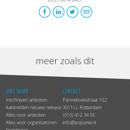
meer zoals dit
SNEL NAAR
CONTACT
Inschrijven artiesten
Pannekoekstraat 102
Aanmelden nieuwe release
3011LL Rotterdam
Alles voor artiesten
(010) 412 34 55
Alles voor organisatoren
info@popunie.nl