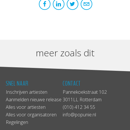
meer zoals dit
SNEL NAAR
CONTACT
Inschrijven artiesten
Pannekoekstraat 102
Aanmelden nieuwe release
3011LL Rotterdam
Alles voor artiesten
(010) 412 34 55
Alles voor organisatoren
info@popunie.nl
Regelingen