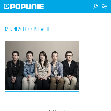
•
•
12 JUNI 2013
REDACTIE