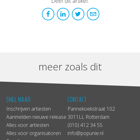
Deel dit artikel:
meer zoals dit
SNEL NAAR
CONTACT
Inschrijven artiesten
Pannekoekstraat 102
Aanmelden nieuwe release
3011LL Rotterdam
Alles voor artiesten
(010) 412 34 55
Alles voor organisatoren
info@popunie.nl