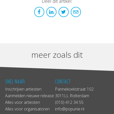
Deel dit artikel:
meer zoals dit
SNEL NAAR
CONTACT
Inschrijven artiesten
Pannekoekstraat 102
Aanmelden nieuwe release
3011LL Rotterdam
Alles voor artiesten
(010) 412 34 55
Alles voor organisatoren
info@popunie.nl