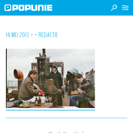
•
•
14 MEI 2013
REDACTIE