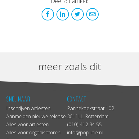
Deel dit artikel:
meer zoals dit
SNEL NAAR
CONTACT
Inschrijven artiesten
Pannekoekstraat 102
Aanmelden nieuwe release
3011LL Rotterdam
Alles voor artiesten
(010) 412 34 55
Alles voor organisatoren
info@popunie.nl