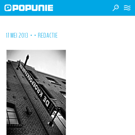
•
•
17 MEI 2013
REDACTIE